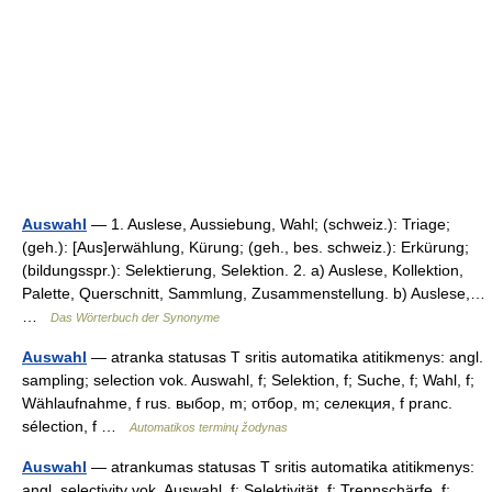
Auswahl
— 1. Auslese, Aussiebung, Wahl; (schweiz.): Triage;
(geh.): [Aus]erwählung, Kürung; (geh., bes. schweiz.): Erkürung;
(bildungsspr.): Selektierung, Selektion. 2. a) Auslese, Kollektion,
Palette, Querschnitt, Sammlung, Zusammenstellung. b) Auslese,…
…
Das Wörterbuch der Synonyme
Auswahl
— atranka statusas T sritis automatika atitikmenys: angl.
sampling; selection vok. Auswahl, f; Selektion, f; Suche, f; Wahl, f;
Wählaufnahme, f rus. выбор, m; отбор, m; селекция, f pranc.
sélection, f …
Automatikos terminų žodynas
Auswahl
— atrankumas statusas T sritis automatika atitikmenys:
angl. selectivity vok. Auswahl, f; Selektivität, f; Trennschärfe, f;