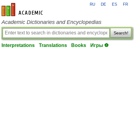
RU
DE
ES
FR
en-academic.com
Academic Dictionaries and Encyclopedias
Search!
Interpretations
Translations
Books
Игры ⚽