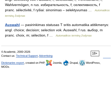
Wahlvermögen, n rus. избирательность, f; селективность, f
pranc. sélectivité, f ryšiai: sinonimas – selektyvumas …
Automatikos
terminų žodynas
Auswahl
— pasirinkimas statusas T sritis automatika atitikmenys:
angl. choice; decision; selection vok. Auswahl, f rus. выбор, m
pranc. choix, m; sélection, f …
Automatikos terminų žodynas
© Academic, 2000-2026
18+
Contact us:
Technical Support
,
Advertising
Dictionaries export
, created on PHP,
Joomla,
Drupal,
WordPress,
MODx.