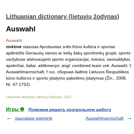
Lithuanian dictionary (lietuvių žodynas)
Auswahl
Auswahl
rinktinė
statusas
Aprobuotas
sritis
Kūno kultūra ir sportas
apibrėžtis
Geriausių vienos ar kelių šakų sportininkų grupė, sporto
varžybose atstovaujanti sporto organizacijai, miestui, savivaldybei,
apskričiai, šaliai.
atitikmenys
:
angl.
combined team
vok.
Auswahl, f;
Auswahlmannschaft, f
rus.
сборная
šaltinis
Lietuvos Respublikos
kūno kultūros ir sporto įstatymo pakeitimo įstatymas (Žin., 2008,
Nr. 47-1752)
Lithuanian dictionary (lietuvių žodynas)
.
2015
.
Игры ⚽
Поможем решить контрольную работу
siauralapė pietmirtė
Auswahlmannschaft